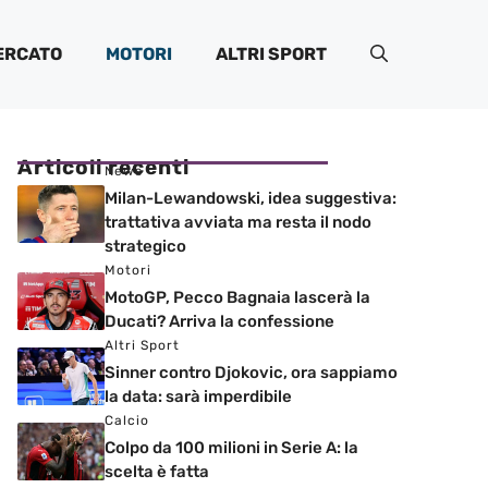
ERCATO
MOTORI
ALTRI SPORT
Articoli recenti
News
Milan-Lewandowski, idea suggestiva:
trattativa avviata ma resta il nodo
strategico
Motori
MotoGP, Pecco Bagnaia lascerà la
Ducati? Arriva la confessione
Altri Sport
Sinner contro Djokovic, ora sappiamo
la data: sarà imperdibile
Calcio
Colpo da 100 milioni in Serie A: la
scelta è fatta