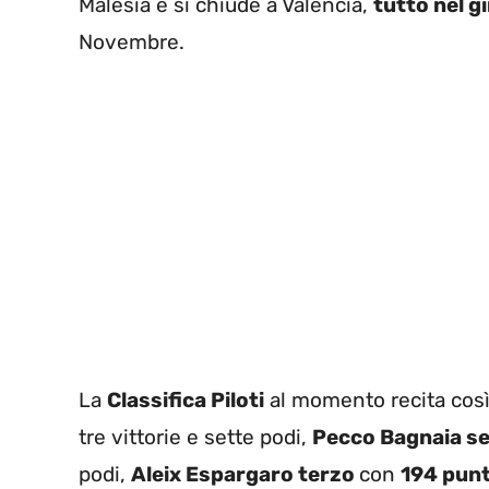
Malesia e si chiude a Valencia,
tutto nel g
Novembre.
La
Classifica Piloti
al momento recita cos
tre vittorie e sette podi,
Pecco Bagnaia s
podi,
Aleix Espargaro terzo
con
194 punt