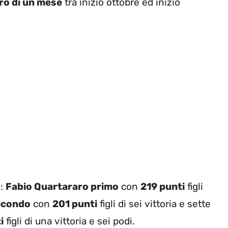
iro di un mese
tra inizio ottobre ed inizio
ì:
Fabio Quartararo primo
con
219 punti
figli
econdo
con
201 punti
figli di sei vittoria e sette
i
figli di una vittoria e sei podi.