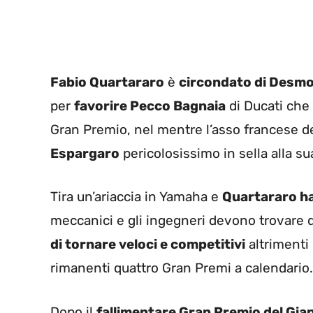
Fabio Quartararo
è
circondato di Desmo
per
favorire Pecco Bagnaia
di Ducati che 
Gran Premio, nel mentre l’asso francese 
Espargaro
pericolosissimo in sella alla sua
Tira un’ariaccia in Yamaha e
Quartararo ha
meccanici e gli ingegneri devono trovare 
di tornare veloci e competitivi
altrimenti 
rimanenti quattro Gran Premi a calendario.
Dopo il
fallimentare Gran Premio del Gi