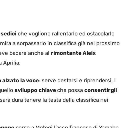
sedici
che vogliono rallentarlo ed ostacolarlo
mira a sorpassarlo in classifica già nel prossimo
deve badare anche al
rimontante Aleix
 Aprilia.
 alzato la voce
: serve destarsi e riprendersi, i
quello
sviluppo chiave
che possa
consentirgli
sarà dura tenere la testa della classifica nei
appone
corso a Motegi l’asso francese di Yamaha