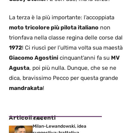
La terza è la più importante: l’accoppiata
moto tricolore più pilota italiano
non
trionfava nella classe regina delle corse dal
1972
! Ci riuscì per l’ultima volta sua maestà
Giacomo Agostini
cinquant’anni fa su
MV
Agusta
, poi più nulla. Dunque, che se ne
dica, bravissimo Pecco per questa grande
mandrakata
!
Articoli recenti
News
Milan-Lewandowski, idea
suggestiva: trattativa