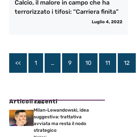
Calcio, il malore in campo che ha
terrorizzato i tifosi: “Carriera finita”
Luglio 4, 2022
<<
1
…
9
10
11
12
Articoli recenti
News
Milan-Lewandowski, idea
suggestiva: trattativa
avviata ma resta il nodo
strategico