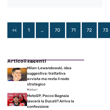
<<
1
…
70
71
72
73
Articoli recenti
News
Milan-Lewandowski, idea
suggestiva: trattativa
avviata ma resta il nodo
strategico
Motori
MotoGP, Pecco Bagnaia
lascerà la Ducati? Arriva la
confessione